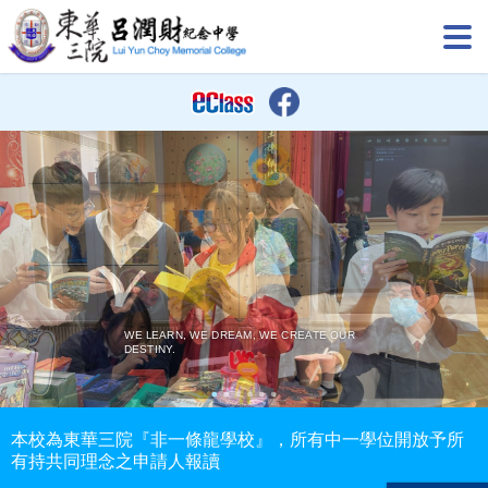
WE LEARN, WE DREAM, WE CREATE OUR
WE LEARN, WE DREAM, WE CREATE OUR
DESTINY.
DESTINY.
本校為東華三院『非一條龍學校』，所有中一學位開放予所
有持共同理念之申請人報讀