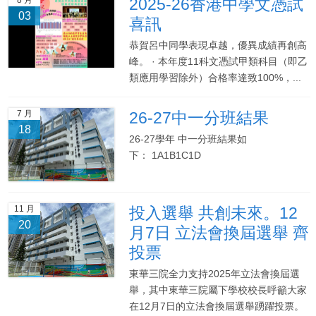
2025-26香港中學文憑試
03
喜訊
恭賀呂中同學表現卓越，優異成績再創高
峰。 · 本年度11科文憑試甲類科目（即乙
類應用學習除外）合格率達致100%，...
7 月
26-27中一分班結果
18
26-27學年 中一分班結果如
下： 1A1B1C1D
11 月
投入選舉 共創未來。12
20
月7日 立法會換屆選舉 齊
投票
東華三院全力支持2025年立法會換屆選
舉，其中東華三院屬下學校校長呼籲大家
在12月7日的立法會換屆選舉踴躍投票。