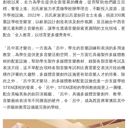
創校以來，全力為學生提供全面發展的機會，從而幫助他們建立目
標，奮發上進。呂氏家族力求貫徹學校辦學理念，不斷投入資源，提
升學校設施。2022年，呂氏家族更以呂梁劍芬女士名義，捐資200萬
重設學校音樂室，以嶄新設計創造表演及創作氛圍，並且融合中西音
樂元素和爵士音樂色彩，讓學生透過音樂探索更廣闊的文化領域，更
配合「全人教育」以培育更多優秀青年。
「呂中英才樂坊」一方面為「呂中」學生的音樂訓練和表演的多用途
教室，為學生提供更多音樂活動空間，另一方面它具備製作多媒體教
材的配套設施，幫助學生製作多媒體音樂教材、錄製各類音樂考試及
表演片段，這不單配合現時各類音樂考試和比賽需要交表演片段給機
構作評審的大趨勢，多媒體音樂創作設施更有助音樂人才的培養。除
此之外，「呂中英才樂坊」的多媒體教材配套設施也進一步支援學校
STEM課程的發展，令「呂中」STEM課程的學與教效能更上一層樓。
配合美輪美奐的劍芬演藝廳，「呂中」具備多媒體音樂創作、教學、
音樂藝術表演等不同層面的硬件，令「呂中」成為西貢將軍澳區其中
一所藝術教育設備最完善的學校。