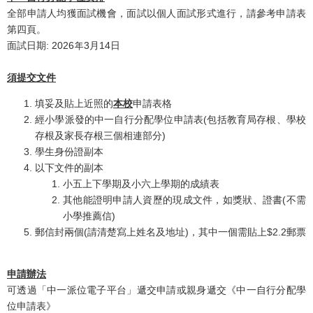
全部申請人均獲面試機會，面試以個人面試形式進行，請參考申請表
第四頁。
面試日期: 2026年3月14日
須提交文件
填妥及貼上近照的
本校
申請表格
經小學派發的中一自行分配學位申請表(包括教育局存根、學校
存根及家長存根三個相連部分)
學生身份證副本
以下文件的副本
小五上下學期及小六上學期的成績表
其他能證明申請人資歷的現成文件，如獎狀、證書(不需
小學推薦信)
郵信封兩個(請清楚寫上姓名及地址)，其中一個需貼上$2.2郵票
申請辦法
可透過「中一派位電子平台」遞交申請或親身遞交《中一自行分配學
位申請表》