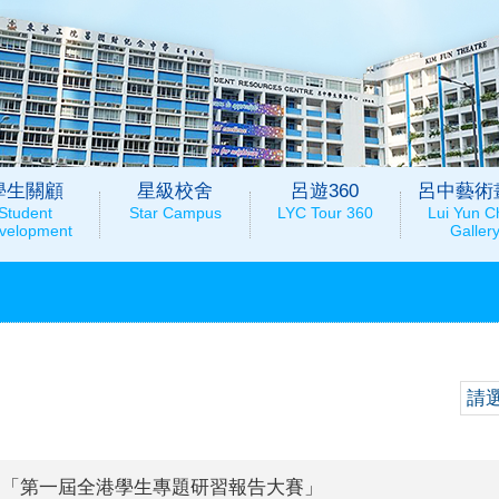
學生關顧
星級校舍
呂遊360
呂中藝術
Student
Star Campus
LYC Tour 360
Lui Yun C
velopment
Galler
請
「第一屆全港學生專題研習報告大賽」