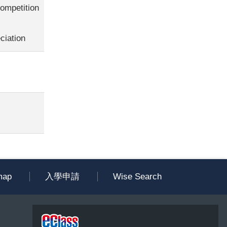
mpetition
ation
map
入學申請
Wise Search