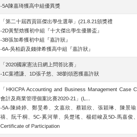
-5A陳嘉琦獲高中組優異獎
「第二十屆西貢區傑出學生選舉」(21.8.21頒獎禮
-2D黃塹焓獲初中組『十大傑出學生優勝盃』
-3B張加希獲初中組『嘉許狀』
-6A-吳柏蔚及錢律希獲高中組『嘉許狀』
「2020國家憲法日網上問答比賽」
-1C葉禮謙、1D張子悠、3B劉頌恩獲嘉許狀
「HKICPA Accounting and Business Management Case Co
會計及商業管理個案比賽2020-21」(L...
-5A-陳綺婷、鄭旻希、文嘉欣、蔡穎欣、張穎琳、陳景瑜、
禧、阮千桐、5C-奚河華、吳楚瑤、楊鎧峻及5D-馬嘉俊
Certificate of Participation