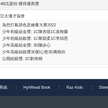
4B沈嘉怡 獲得優異獎
亞太優才協會
為您打氣填色及繪畫大賽2022
少年初級組金獎: 1C陳杏煖1C袁曉蘭
少年初級組銀獎: 1C黎穎柔1C李頌恩
少年高級組金獎: 3D陳詠心
少年高級組銀獎3D劉心悠3D萬曉欣
公開組銀獎: 2C劉倚桐
系統
HyhRead Book
Raz-Kids
Site