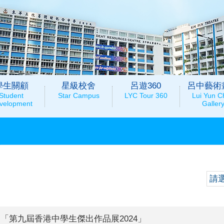
學生關顧
星級校舍
呂遊360
呂中藝術
Student
Star Campus
LYC Tour 360
Lui Yun C
velopment
Galler
請
「第九屆香港中學生傑出作品展2024」