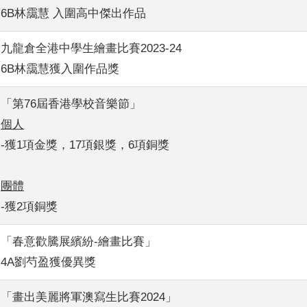
6B林靄慧 入圍高中傑出作品
九龍倉全港中學生繪畫比賽2023-24
6B林靄慧獲入圍作品獎
「第76屆香港學校音樂節」
個人
-獲1項金獎，17項銀獎，6項銅獎
團體
-獲2項銅獎
「春意歡騰展繽紛-繪畫比賽」
4A劉芍盈獲優異獎
「畫出美麗將軍澳寫生比賽2024」