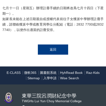
七月十一日（星期五）辦理註冊手續的日期將改爲七月十四日（下星
期一）。
如家長未能在上述日期親自或授權代表前往子女獲派中學辦理註冊手
續，請聯絡獲派中學或教育局學位分配組（電話：2832 7700或2832
7740），以便作出適當的註冊安排。
返回
E-CLASS
微軟365
圖書館系統
HyhRead Book
Raz-Kids
Sitemap
入學申請
Wise Search
東華三院呂潤財紀念中學
TWGHs Lui Yun Choy Memorial College