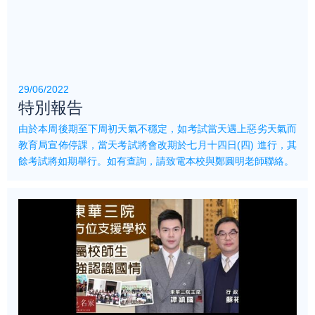
29/06/2022
特別報告
由於本周後期至下周初天氣不穩定，如考試當天遇上惡劣天氣而
教育局宣佈停課，當天考試將會改期於七月十四日(四) 進行，其
餘考試將如期舉行。如有查詢，請致電本校與鄭圓明老師聯絡。