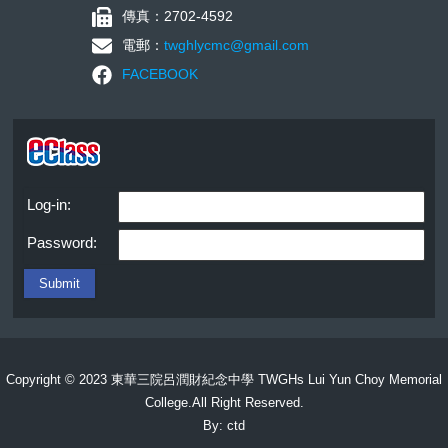
傳真：2702-4592
電郵：
twghlycmc@gmail.com
FACEBOOK
Log-in:
Password:
Copyright © 2023 東華三院呂潤財紀念中學 TWGHs Lui Yun Choy Memorial
College.All Right Reserved.
By: ctd