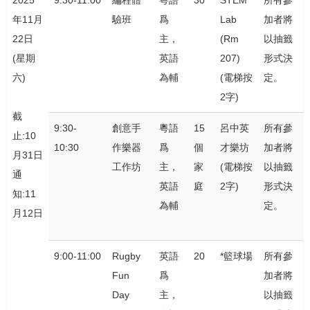
2025
9:30-11:00
編程體
粵語
30
STEM
所有參
年11月
驗班
爲
Lab
加者將
22日
主，
(Rm
以抽籤
(星期
英語
207)
形式決
六)
為輔
(電梯按
定。
2字)
截
9:30-
創意手
粵語
15
呂中英
所有參
止:10
10:30
作樂器
爲
個
才樂坊
加者將
月31日
工作坊
主，
家
(電梯按
以抽籤
通
英語
庭
2字)
形式決
知:11
為輔
定。
月12日
9:00-11:00
Rugby
英語
20
*籃球場
所有參
Fun
爲
加者將
Day
主，
以抽籤