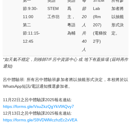
第一
英語
英語
每
STEM
所有參
節:9:30-
STEM
爲
節
Lab
加者將
11:00
工作坊
主，
20
(Rm
以抽籤
第二
粵語
人
207)
形式決
節:11:15-
為輔
共
(電梯按
定。
12:45
40
2字)
人
*
如天氣不穩定，則移師
7/F
呂中資源中心
或
地下有蓋操場
(
屆時再作
通知
)
呂中體驗班: 所有呂中體驗班參加者將以抽籤形式決定，本校將於以
WhatsApp短訊/電話通知獲選參加者。
11月22日之呂中體驗課2025報名連結:
https://forms.gle/VsuZkzQgYkVfAQvy7
12月13日之呂中體驗課2025報名連結:
https://forms.gle/S9VDWMczhzEc2xVEA