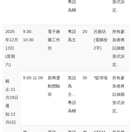
粵語
形式決
為輔
定。
2025
9:30-
電子繪
粵語
20
呂藝坊
所有參
年12月
10:30
圖工作
爲主
(電梯按
加者將
13日
坊
2字)
以抽籤
(星期
形式決
六)
定。
9:00-11:00
新興運
英語
30
*籃球場
所有參
截
動體驗
爲
加者將
止:11
班
主，
以抽籤
月29日
粵語
形式決
通
為輔
定。
知:12
月6日