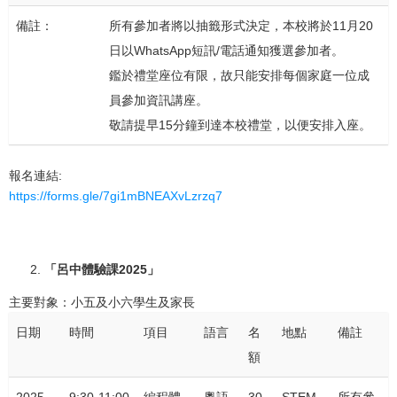
備註：
所有參加者將以抽籤形式決定，本校將於11月20
日以WhatsApp短訊/電話通知獲選參加者。
鑑於禮堂座位有限，故只能安排每個家庭一位成
員參加資訊講座。
敬請提早15分鐘到達本校禮堂，以便安排入座。
報名連結:
https://forms.gle/7gi1mBNEAXvLzrzq7
「
呂中體驗課2025
」
主要對象：小五及小六學生及家長
日期
時間
項目
語言
名
地點
備註
額